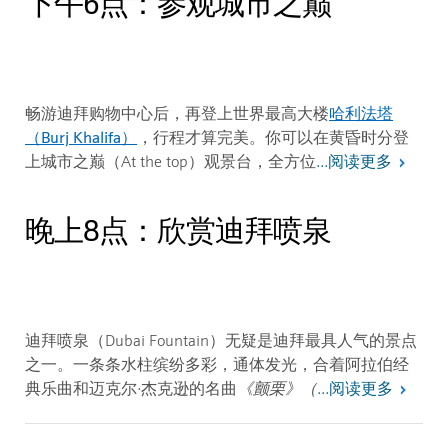
下午6点：参观城市之巅
哈利法塔
畅游迪拜购物中心后，再登上世界最高大楼
（Burj Khalifa）
，行程才算完美。你可以在黄昏时分登
阅读更多
上
城市之巅（At the top）
观景台，全方位
...
晚上8点：欣赏迪拜喷泉
迪拜喷泉（Dubai Fountain）无疑是迪拜最具人气的景点
之一。一条条水柱缤纷多彩，通体发光，合着阿拉伯经
阅读更多
典乐曲和迈克尔·杰克逊的名曲
《颤栗》（
...