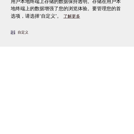
用户本地终端上存储的数据保持透明。存储在用户本
地终端上的数据增强了您的浏览体验。要管理您的首
选项，请选择“自定义”。
了解更多
迪拜的购物优惠
迪拜劲省度夏日
自定义
热门链接
实用信息
相关站点