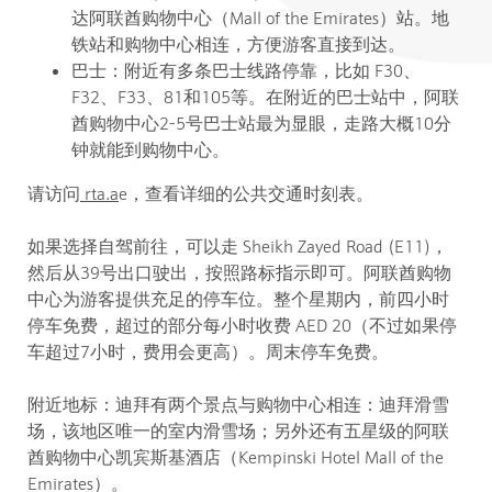
达阿联酋购物中心（Mall of the Emirates）站。地
铁站和购物中心相连，方便游客直接到达。
巴士：
附近有多条巴士线路停靠，比如 F30、
F32、F33、81和105等。在附近的巴士站中，阿联
酋购物中心2-5号巴士站最为显眼，走路大概10分
钟就能到购物中心。
请访问
rta.a
e，查看详细的公共交通时刻表。
如果选择自驾前往，可以走 Sheikh Zayed Road (E11)，
然后从39号出口驶出，按照路标指示即可。阿联酋购物
中心为游客提供充足的停车位。整个星期内，前四小时
停车免费，超过的部分每小时收费 AED 20（不过如果停
车超过7小时，费用会更高）。周末停车免费。
附近地标：
迪拜有两个景点与购物中心相连：迪拜滑雪
场，该地区唯一的室内滑雪场；另外还有五星级的阿联
酋购物中心凯宾斯基酒店（Kempinski Hotel Mall of the
Emirates）。