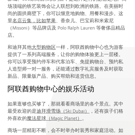
场顶端的铁艺装饰会让人联想到欧洲的铁路。在美丽时
尚的圆拱廊壁下，你可以惬意地购物、用餐和漫步。这
里
名店云集，比如苹果
、香奈儿、巴宝莉和米索尼
（Missoni）等品牌店及 Polo Ralph Lauren 等奢侈品精品
店。
和迪拜其他
大型购物区
一样，阿联酋购物中心也为游客
提供了一系列高端服务，让你的购物体验更上一层楼。
你可以享受预约停车和代客泊车、免提购物台、预约私
人造型师一对一服务，还能通过数字礼宾服务及时获取
新品、限量版产品、购买帮助和送货信息。
阿联酋购物中心的娱乐活动
如果逛够也买够了，那就看看商场里的各个景点。其中
最受欢迎的是
迪拜滑雪场（Ski Dubai）
，还有孩子们格
外喜欢的
魔法星球（Magic Planet）
。
商场一层精彩不断，会不时举办时装秀和家庭活动。如